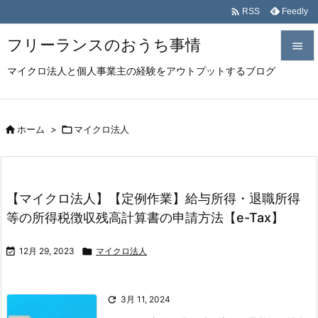

Feedly
RSS
フリーランスのおうち事情

マイクロ法人と個人事業主の経験をアウトプットするブログ

メニュ

サイド

ホーム
>

マイクロ法人

前へ

【マイクロ法人】【定例作業】給与所得・退職所得
次へ
等の所得税徴収残高計算書の申請方法【e-Tax】

検索

12月 29, 2023

マイクロ法人

3月 11, 2024