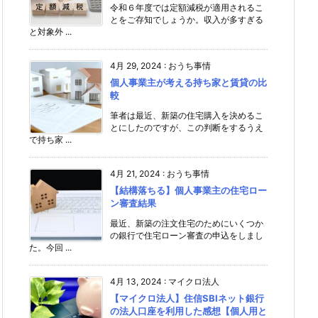
令和６年度では定額減税が適用されるこ
とをご存知でしょうか。収入が多すぎる
と対象外 ...
4月 29, 2024
:
おうち事情
個人事業主が考える持ち家と賃貸の比
較
筆者は最近、新築の住宅購入を決めるこ
とにしたのですが、この判断をするうえ
で持ち家 ...
4月 21, 2024
:
おうち事情
【結構落ちる】個人事業主の住宅ロー
ン審査結果
最近、新築の注文住宅のためにいくつか
の銀行で住宅ローン審査の申込をしまし
た。今回 ...
4月 13, 2024
:
マイクロ法人
【マイクロ法人】住信SBIネット銀行
の法人口座を利用した感想【個人用と