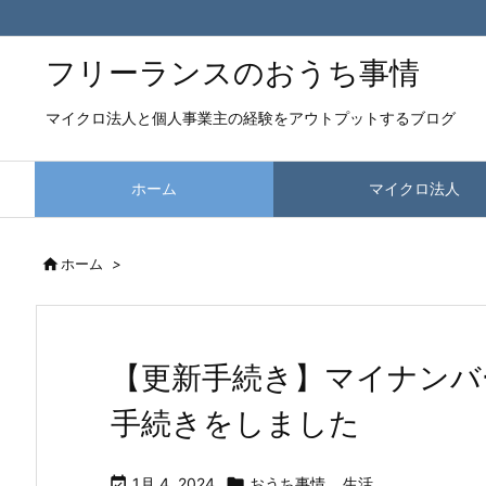
フリーランスのおうち事情
マイクロ法人と個人事業主の経験をアウトプットするブログ
ホーム
マイクロ法人

ホーム
>
【更新手続き】マイナンバ
手続きをしました

1月 4, 2024

おうち事情
,
生活