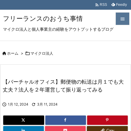

Feedly
RSS
フリーランスのおうち事情

マイクロ法人と個人事業主の経験をアウトプットするブログ

メニュ

サイド

ホーム
>

マイクロ法人

前へ

【バーチャルオフィス】郵便物の転送は月１でも大
次へ
丈夫？法人を２年運営して振り返ってみる

検索

1月 12, 2024

3月 11, 2024
Copy