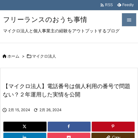

Feedly
RSS
フリーランスのおうち事情

マイクロ法人と個人事業主の経験をアウトプットするブログ

メニュ

サイド

ホーム
>

マイクロ法人

前へ

【マイクロ法人】電話番号は個人利用の番号で問題
次へ
ない？２年運用した実情を公開

検索

2月 15, 2024

2月 26, 2024
Copy