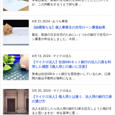
が、この判断をするうえで持ち家 ...
4月 21, 2024
:
おうち事情
【結構落ちる】個人事業主の住宅ローン審査結果
最近、新築の注文住宅のためにいくつかの銀行で住宅ロー
ン審査の申込をしました。今回 ...
4月 13, 2024
:
マイクロ法人
【マイクロ法人】住信SBIネット銀行の法人口座を利
用した感想【個人用との違いに注意】
筆者は住信SBIネット銀行を普段使いしているため、口座
間の振込手数料が無料になる ...
3月 20, 2024
:
マイクロ法人
【マイクロ法人】個人用とは違う、法人用の銀行口座
の選び方
法人を設立したら法人用の銀行口座を設立しようと検討す
ると思いますが、何を基準に選 ...