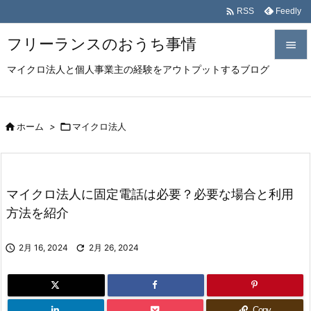

Feedly
RSS
フリーランスのおうち事情

マイクロ法人と個人事業主の経験をアウトプットするブログ

メニュ

サイド

ホーム
>

マイクロ法人

前へ

マイクロ法人に固定電話は必要？必要な場合と利用
次へ
方法を紹介

検索

2月 16, 2024

2月 26, 2024
Copy